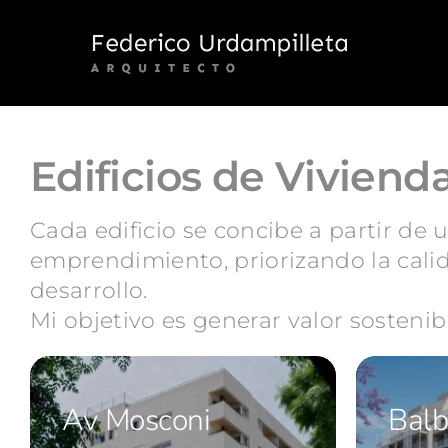
Skip
to
content
Edificios de Viviend
Cada edificio se concibe a partir de u
emprendimiento, priorizando la calid
desarrollo.
Mi objetivo es generar valor sostenibl
Av Mosconi
Balb