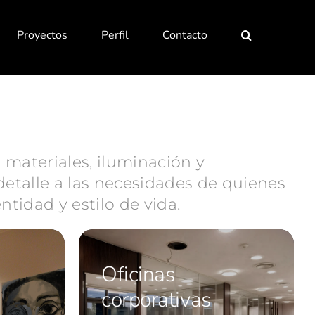
Proyectos
Perfil
Contacto
, materiales, iluminación y
etalle a las necesidades de quienes
ntidad y estilo de vida.
Oficinas
corporativas