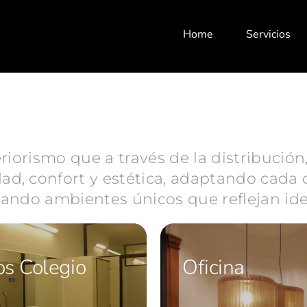
Home
Servicios
riorismo que a través de la distribución
d, confort y estética, adaptando cada d
reando ambientes únicos que reflejan ide
s Colegio
Oficina