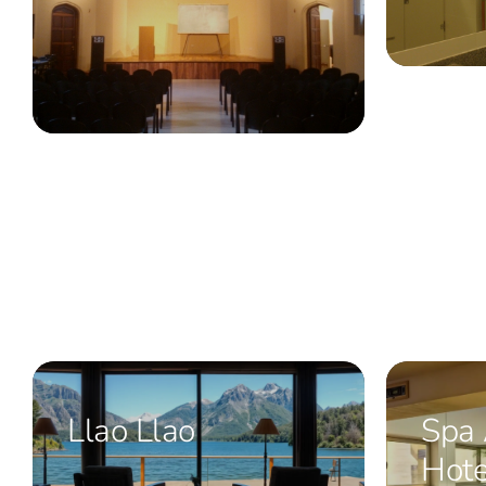
Llao Llao
Spa 
Hote