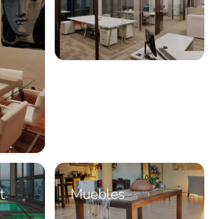
t
Muebles